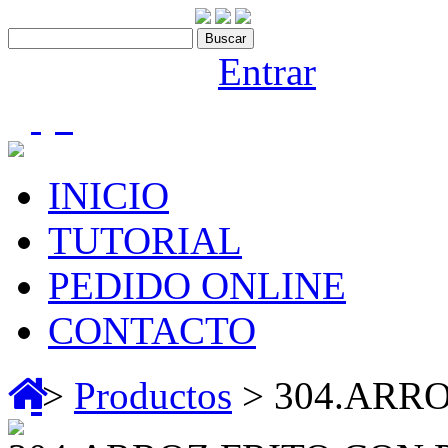
Contáctenos:910 466 975
Bienvenido |
Entrar
(0)
INICIO
TUTORIAL
PEDIDO ONLINE
CONTACTO
>
Productos
> 304.ARRO