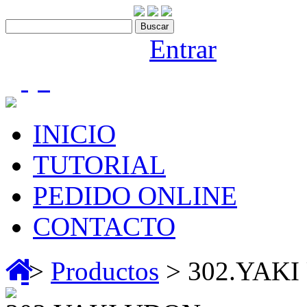
Contáctenos:910 466 975
Bienvenido |
Entrar
(0)
INICIO
TUTORIAL
PEDIDO ONLINE
CONTACTO
>
Productos
> 302.YAK