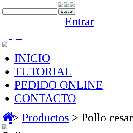
Contáctenos:910 466 975
Bienvenido |
Entrar
(0)
INICIO
TUTORIAL
PEDIDO ONLINE
CONTACTO
>
Productos
> Pollo cesa