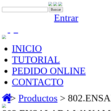
Contáctenos:910 466 975
Bienvenido |
Entrar
(0)
INICIO
TUTORIAL
PEDIDO ONLINE
CONTACTO
>
Productos
> 802.EN