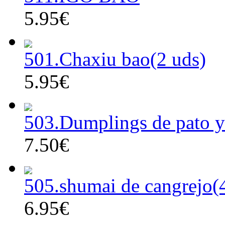
5.95€
501.Chaxiu bao(2 uds)
5.95€
503.Dumplings de pato y 
7.50€
505.shumai de cangrejo(
6.95€