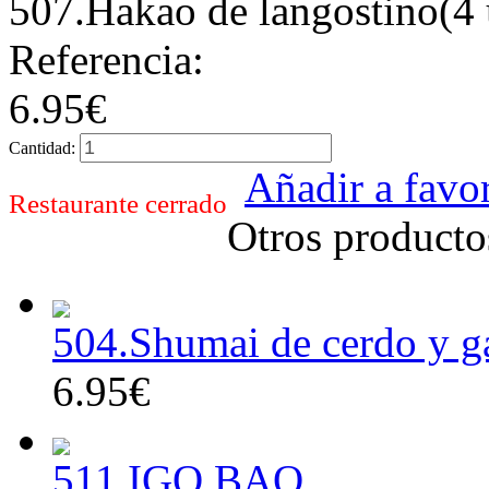
507.Hakao de langostino(4 
Referencia:
6.95€
Cantidad:
Añadir a favor
Restaurante cerrado
Otros producto
504.Shumai de cerdo y g
6.95€
511.IGO BAO