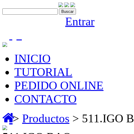
Contáctenos:910 466 975
Bienvenido |
Entrar
(0)
INICIO
TUTORIAL
PEDIDO ONLINE
CONTACTO
>
Productos
> 511.IGO 